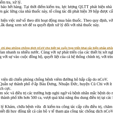
m tra, xử lý.
 báo hết hàng. Tại thời điểm kiểm tra, lực lượng QLTT phát hiện 
n gác lửng của nhà thuốc này, tổ công tác đã phát hiện 39 hộp được cất
iện việc mở sổ theo dõi hoạt động mua bán thuốc. Theo quy định, với c
Lắk đang xem xét để ra quyết định xử lý đối với nhà thuốc này.
hỉ đạo phòng chống dịch nCoV cho biết tại cuộc họp triển khai các biện pháp phòn
 lan nhanh ra nhiều nước. Cùng với sự phát triển của các thiết bị xét
 với sự vào cuộc đồng bộ, quyết liệt của cả hệ thống chính trị, với tr
h viện dã chiến phòng chống bệnh viêm đường hô hấp cấp do nCoV.
 Quân sự thành phố ở ấp Bàu Đưng, Nhuận Đức, huyện Củ Chi với ít n
ch cực.
hăm sóc và điều trị các trường hợp nghi ngờ và bệnh nhân mắc bệnh do
thành phố lớn hơn 500 ca, vượt quá khả năng thu dung điều trị tại các
 Khám, chữa bệnh vừa đi kiểm tra công tác cấp cứu điều trị, chăm 
t đã huy động tất cả cán bộ y tế tham gia công tác chống dịch nCoV, 