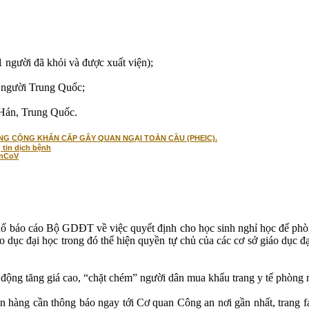
 người đã khỏi và được xuất viện);
n người Trung Quốc;
 Hán, Trung Quốc.
ÔNG CỘNG KHẨN CẤP GÂY QUAN NGẠI TOÀN CẦU (PHEIC).
 tin dịch bệnh
 nCoV
phố báo cáo Bộ GDĐT về việc quyết định cho học sinh nghỉ học để ph
áo dục đại học trong đó thể hiện quyền tự chủ của các cơ sở giáo dục đ
t động tăng giá cao, “chặt chém” người dân mua khẩu trang y tế phòn
 bán hàng cần thông báo ngay tới Cơ quan Công an nơi gần nhất, tra