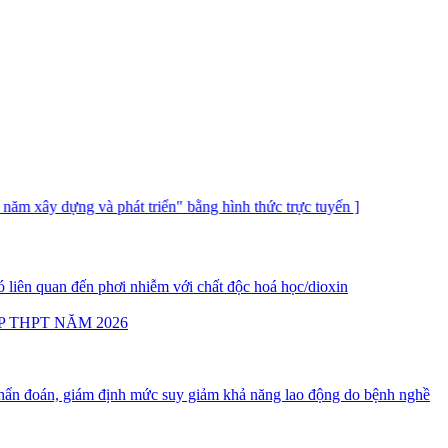
ng và phát triển" bằng hình thức trực tuyến ]
 liên quan đến phơi nhiễm với chất độc hoá học/dioxin
P THPT NĂM 2026
ẩn đoán, giám định mức suy giảm khả năng lao động do bệnh nghề