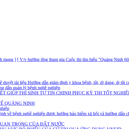
[ V/v hưởng ứng tham gia Cuộc thi tìm hiểu "Quảng Ninh 60 năm xây dự
yệt tài liệu Hướng dẫn giám định y khoa bệnh, tật, dị dạng, dị tật có
g dẫn quản lý bệnh nghề nghiệp
T GIÚP THÍ SINH TỰ TIN CHINH PHỤC KỲ THI TỐT NGHIỆ
TẾ QUẢNG NINH
ghiệp
h về bệnh nghề nghiệp được hưởng bảo hiểm xã hội và hướng dẫn ch
 QUAN TRỌNG CỦA ĐẤT NƯỚC