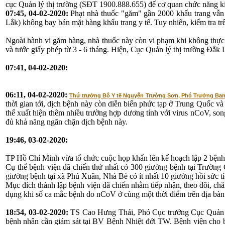
cục Quản lý thị trường (SĐT 1900.888.655) để cơ quan chức năng kiể
07:45, 04-02-2020:
Phạt nhà thuốc "găm" gần 2000 khẩu trang vẫn
Lắk) không bay bán mặt hàng khẩu trang y tế. Tuy nhiên, kiểm tra trê
Ngoài hành vi găm hàng, nhà thuốc này còn vi phạm khi không thực h
và tước giấy phép từ 3 - 6 tháng. Hiện, Cục Quản lý thị trường Đắk 
07:41, 04-02-2020:
06:11, 04-02-2020:
Thứ trưởng Bộ Y tế Nguyễn Trường Sơn, Phó Trưởng Ban c
thời gian tới, dịch bệnh này còn diễn biến phức tạp ở Trung Quốc và
thể xuất hiện thêm nhiều trường hợp dương tính với virus nCoV, song
đủ khả năng ngăn chặn dịch bệnh này.
19:46, 03-02-2020:
TP Hồ Chí Minh vừa tổ chức cuộc họp khẩn lên kế hoạch lập 2 bện
Cụ thể bệnh viện dã chiến thứ nhất có 300 giường bệnh tại Trường
giường bệnh tại xã Phú Xuân, Nhà Bè có ít nhất 10 giường hồi sức tí
Mục đích thành lập bệnh viện dã chiến nhằm tiếp nhận, theo dõi, c
dụng khi số ca mắc bệnh do nCoV ở cùng một thời điểm trên địa bàn 
18:54, 03-02-2020:
TS Cao Hưng Thái, Phó Cục trưởng Cục Quản lý
bệnh nhân cần giám sát tại BV Bệnh Nhiệt đới TW. Bệnh viện cho biế