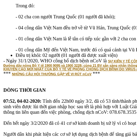
Trong đó:
- 02 cha con người Trung Quốc (01 người đã khỏi);
- 04 công dân Việt Nam đều trở về từ Vũ Hán, Trung Quốc (01
- 01 công dân Việt Nam là lễ tân có tiếp xúc gần với 2 cha co
- 01 công dân Mỹ đến Việt Nam, trước đó có quá cảnh tại Vũ
Điều trị khỏi: 02 người (01 người đã được xuất viện)
- Ngày 31/1/2020, WHO công bố dịch bệnh nCoV là
SỰ KIỆN Y TẾ C
Đường dây nóng Bộ Y tế 1900 9095 và 1900 3228; cùng 21 BV sẵn sàng nhận thông
KHUYẾN CÁO MỚI NHẤT CỦA BỘ Y TẾ VỀ PHÒNG CHỐNG DỊCH BỆNH DO VIRUS
***
***
NHỮNG CÂU HỎI THƯỜNG GẶP VỀ VI RÚT nCoV
DÒNG THỜI GIAN
07:52, 04-02-2020:
Tính đến 22h00 ngày 3/2, đã có 53 tỉnh/thành 
sinh viên được lùi thời gian nhập học sau tết là phù hợp với Luật Gi
thông tin liên quan đến việc phòng, chống dịch nCoV: 078.678.3535
Đến hết ngày 3/2/2020 đã có 41 cơ sở kinh doanh bị xử lý vì có hoạ
Người dân khi phát hiện các cơ sở lợi dụng dịch bệnh để tăng giá