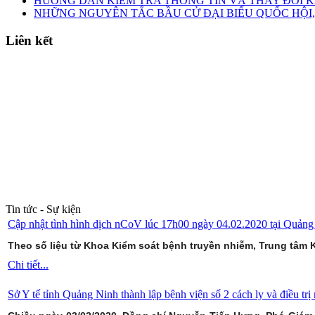
HƯỚNG DẪN KIỂM TRA THÔNG TIN VÀ THAY ĐỔI K
NHỮNG NGUYÊN TẮC BẦU CỬ ĐẠI BIỂU QUỐC HỘI,
Liên kết
Tin tức - Sự kiện
Cập nhật tình hình dịch nCoV lúc 17h00 ngày 04.02.2020 tại Quảng
Theo số liệu từ Khoa Kiểm soát bệnh truyền nhiễm, Trung tâm K
Chi tiết...
Sở Y tế tỉnh Quảng Ninh thành lập bệnh viện số 2 cách ly và điều tr