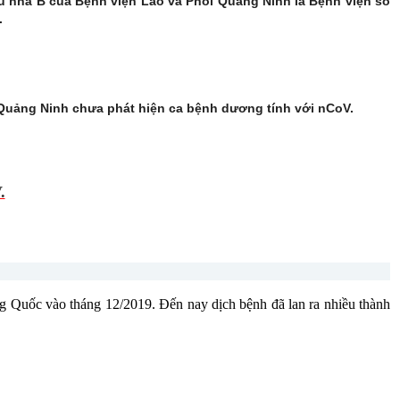
khu nhà B của Bệnh viện Lao và Phổi Quảng Ninh là Bệnh viện số
.
, Quảng Ninh chưa phát hiện ca bệnh dương tính với nCoV.
.
g Quốc vào tháng 12/2019. Đến nay dịch bệnh đã lan ra nhiều thành