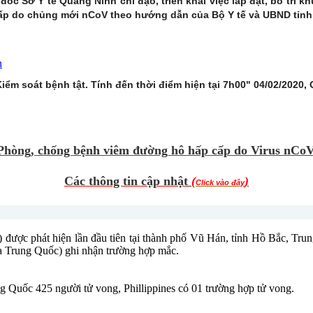
c Sở Y tế Quảng Ninh chỉ đạo, triển khai việc lắp đặt, bố trí 
cấp do chủng mới nCoV theo hướng dẫn của Bộ Y tế và UBND tỉnh
h
iểm soát bệnh tật. Tính đến thời điểm hiện tại 7h00" 04/02/2020
Phòng, chống bệnh viêm đường hô hấp cấp do Virus nCoV
Các thông tin cập nhật
(
)
Click vào đây
được phát hiện lần đầu tiên tại thành phố Vũ Hán, tỉnh Hồ Bắc, Trun
ịa Trung Quốc) ghi nhận trường hợp mắc.
g Quốc 425 người tử vong, Phillippines có 01 trường hợp tử vong.