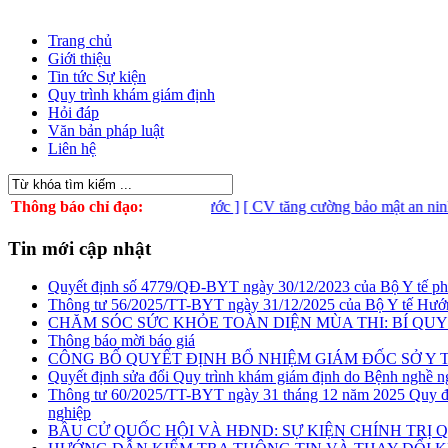
Trang chủ
Giới thiệu
Tin tức Sự kiện
Quy trình khám giám định
Hỏi đáp
Văn bản pháp luật
Liên hệ
i Tìm hiểu bí mật nhà nước ]
Thông báo chỉ đạo:
[ CV tăng cường bảo mật an ninh mạng ]
Tin mới cập nhật
Quyết định số 4779/QĐ-BYT ngày 30/12/2023 của Bộ Y tế phê du
Thông tư 56/2025/TT-BYT ngày 31/12/2025 của Bộ Y tế Hướn
CHĂM SÓC SỨC KHỎE TOÀN DIỆN MÙA THI: BÍ QUYẾ
Thông báo mời báo giá
CÔNG BỐ QUYẾT ĐỊNH BỔ NHIỆM GIÁM ĐỐC SỞ Y 
Quyết định sửa đổi Quy trình khám giám định do Bệnh nghề n
Thông tư 60/2025/TT-BYT ngày 31 tháng 12 năm 2025 Quy địn
nghiệp
BẦU CỬ QUỐC HỘI VÀ HĐND: SỰ KIỆN CHÍNH TRỊ