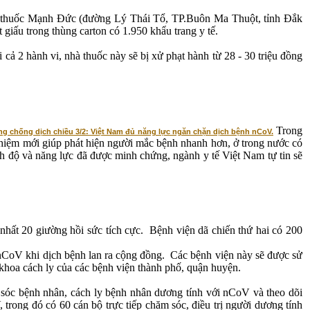
nhà thuốc Mạnh Đức (đường Lý Thái Tổ, TP.Buôn Ma Thuột, tỉnh Đắk
 giấu trong thùng carton có 1.950 khẩu trang y tế.
ả 2 hành vi, nhà thuốc này sẽ bị xử phạt hành từ 28 - 30 triệu đồng
Trong
g chống dịch chiều 3/2: Việt Nam đủ năng lực ngăn chặn dịch bệnh nCoV.
 nghiệm mới giúp phát hiện người mắc bệnh nhanh hơn, ở trong nước có
ình độ và năng lực đã được minh chứng, ngành y tế Việt Nam tự tin sẽ
hất 20 giường hồi sức tích cực. Bệnh viện dã chiến thứ hai có 200
 nCoV khi dịch bệnh lan ra cộng đồng. Các bệnh viện này sẽ được sử
 khoa cách ly của các bệnh viện thành phố, quận huyện.
sóc bệnh nhân, cách ly bệnh nhân dương tính với nCoV và theo dõi
trong đó có 60 cán bộ trực tiếp chăm sóc, điều trị người dương tính