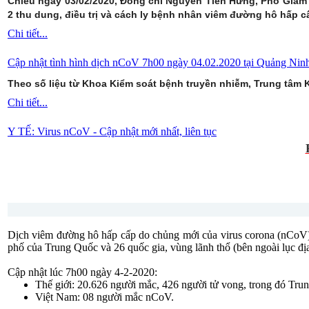
Chiều ngày 03/02/2020, Đồng chí Nguyễn Tiến Hưng, Phó Giám đố
2 thu dung, điều trị và cách ly bệnh nhân viêm đường hô hấp 
Chi tiết...
Cập nhật tình hình dịch nCoV 7h00 ngày 04.02.2020 tại Quảng Nin
Theo số liệu từ Khoa Kiểm soát bệnh truyền nhiễm, Trung tâm K
Chi tiết...
Y TẾ: Virus nCoV - Cập nhật mới nhất, liên tục
Dịch viêm đường hô hấp cấp do chủng mới của virus corona (nCoV) 
phố của Trung Quốc và 26 quốc gia, vùng lãnh thổ (bên ngoài lục đ
Cập nhật lúc 7h00 ngày 4-2-2020:
Thế giới: 20.626 người mắc, 426 người tử vong, trong đó Trun
Việt Nam: 08 người mắc nCoV.