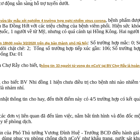
cơ động sẵn sàng hỗ trợ tuyến dưới.
, bệnh phẩm được
 vừa lấy mẫu xét nghiệm 4 trường hợp nghi nhiễm virus corona
Cu Ba Đồng Hới với các triệu chứng của bệnh viêm phổi. Hiện sức khỏ
g Quốc, 1 người về từ Mỹ, nhưng có quá cảnh tại Hồng Kông. Hai người c
: Số trường hợp mắc: 0; 
 18h00 ngày 3/2/2020 trên địa bàn thành phố Hà Nội
õi chặt chẽ: 2; Tổng số trường hợp tiếp xúc gần: 106; Số trường hợp 
Đống Đa: 01
Chợ Rẫy cho biết, t
hông tin 33 người tử vong do nCoV tại BV Chợ Rẫy là hoàn 
 biết: BV Nhi đồng 1 hiện chưa điều trị cho bệnh nhi nào nhiễm vi
 là nhảm nhí.
 nhật thông tin cho hay, đến thời điểm này có 4/5 trường hợp có kết q
đơn vị liên quan đã đến làm việc, nắm bắt tình hình và đôn đốc một
 y tế phòng dịch.
n của Phó Thủ tướng Vương Đình Huệ - Trưởng BCĐ điều hành giá về 
êu dùng phục vụ phòng chống dịch nCoV như khẩu trang, nước sát khu