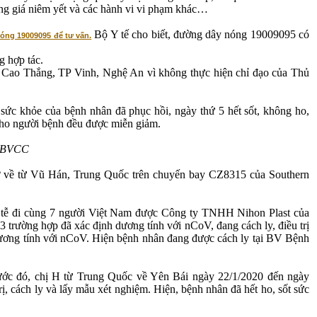
úng giá niêm yết và các hành vi vi phạm khác…
Bộ Y tế cho biết, đường dây nóng 19009095 có
óng 19009095 để tư vấn.
g hợp tác.
ao Thắng, TP Vinh, Nghệ An vì không thực hiện chỉ đạo của Thủ
sức khỏe của bệnh nhân đã phục hồi, ngày thứ 5 hết sốt, không ho,
 cho người bệnh đều được miễn giảm.
: BVCC
ở về từ Vũ Hán, Trung Quốc trên chuyến bay CZ8315 của Southern
ịch tễ đi cùng 7 người Việt Nam được Công ty TNHH Nihon Plast của
trường hợp đã xác định dương tính với nCoV, đang cách ly, điều trị
ơng tính với nCoV. Hiện bệnh nhân đang được cách ly tại BV Bệnh
ớc đó, chị H từ Trung Quốc về Yên Bái ngày 22/1/2020 đến ngày
, cách ly và lấy mẫu xét nghiệm. Hiện, bệnh nhân đã hết ho, sốt sức