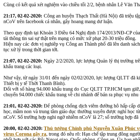
Cùng có kết quả xét nghiệm vào chiều tối 2/2, bệnh nhân Lê Văn Th
21:17, 02-02-2020:
Công an huyện Thạch Thất (Hà Nội) đã triệu tập
nCoV trên facebook cá nhân, gây hoang mang dư luận.
Theo quy định tại Khoản 3 Điều 64 Nghị định 174/2013/NĐ-CP của Ch
tải thông tin sai sự thật trên mạng có mức xử phạt 20-30 triệu đồng.
Hiện nay các đơn vị nghiêp vụ Công an Thành phố đã lên danh sách c
tục xử lý trong thời gian tới.
21:07, 02-02-2020:
Ngày 2/2/2020, lực lượng Quản lý thị trường trê
khẩu trang các loại.
Như vậy, từ ngày 31/01 đến ngày 02/02/2020, lực lượng QLTT đã k
Thiết bị y tế Thời Thanh Bình).
Đối với số hàng 94.000 khẩu trang do Cục QLTT TP.HCM tạm giữ, s
chuyển 94.000 chiếc khẩu trang về chi nhánh để bán ra phục vụ nhu 
21:01, 02-02-2020:
Để phòng chống dịch viêm đường hô hấp cấp do 
học, mầm non và trung tâm giáo dục thường xuyên được nghỉ học từ 
nCoV. Số trường hợp nghi ngờ nhiễm nCoV là 27; số trường hợp đã xé
20:00, 02-02-2020:
Thủ tướng Chính phủ Nguyễn Xuân Phúc vừa
virus Corona gây ra
, trong đó nêu rõ: Hạn chế tập trung đông người
phối hợp với các Bộ: Ngoại giao, Quốc phòng, Công an, Ủy ban nhân 