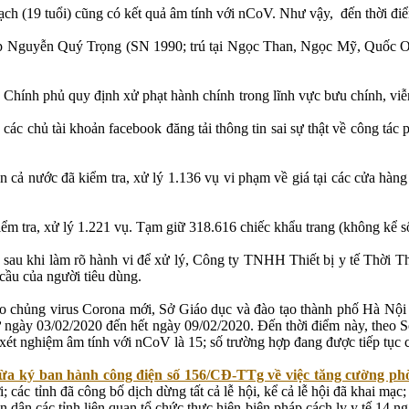
ạch (19 tuổi) cũng có kết quả âm tính với nCoV. Như vậy, đến thời đ
 Nguyễn Quý Trọng (SN 1990; trú tại Ngọc Than, Ngọc Mỹ, Quốc Oai) đ
ính phủ quy định xử phạt hành chính trong lĩnh vực bưu chính, viễn t
ác chủ tài khoản facebook đăng tải thông tin sai sự thật về công tác
n cả nước đã kiểm tra, xử lý 1.136 vụ vi phạm về giá tại các cửa hàng 
iểm tra, xử lý 1.221 vụ. Tạm giữ 318.616 chiếc khẩu trang (không 
au khi làm rõ hành vi để xử lý, Công ty TNHH Thiết bị y tế Thời T
cầu của người tiêu dùng.
chủng virus Corona mới, Sở Giáo dục và đào tạo thành phố Hà Nội th
ngày 03/02/2020 đến hết ngày 09/02/2020. Đến thời điểm này, theo S
t nghiệm âm tính với nCoV là 15; số trường hợp đang được tiếp tục các
 ký ban hành công điện số 156/CĐ-TTg về việc tăng cường phò
; các tỉnh đã công bố dịch dừng tất cả lễ hội, kể cả lễ hội đã khai mạc
dân các tỉnh liên quan tổ chức thực hiện biện pháp cách ly y tế 14 n