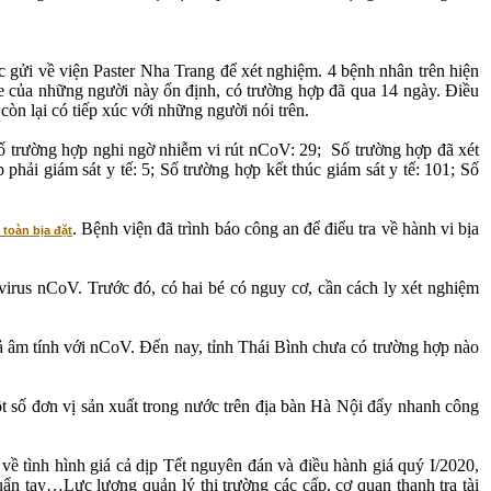
 gửi về viện Paster Nha Trang để xét nghiệm. 4 bệnh nhân trên hiện
e của những người này ổn định, có trường hợp đã qua 14 ngày. Điều
òn lại có tiếp xúc với những người nói trên.
Số trường hợp nghi ngờ nhiễm vi rút nCoV: 29; Số trường hợp đã xét
phải giám sát y tế: 5; Số trường hợp kết thúc giám sát y tế: 101; Số
. Bệnh viện đã trình báo công an để điểu tra về hành vi bịa
toàn bịa đặt
rus nCoV. Trước đó, có hai bé có nguy cơ, cần cách ly xét nghiệm
uả âm tính với nCoV. Đến nay, tỉnh Thái Bình chưa có trường hợp nào
 số đơn vị sản xuất trong nước trên địa bàn Hà Nội đẩy nhanh công
tình hình giá cả dịp Tết nguyên đán và điều hành giá quý I/2020,
ẩn tay…Lực lượng quản lý thị trường các cấp, cơ quan thanh tra tài