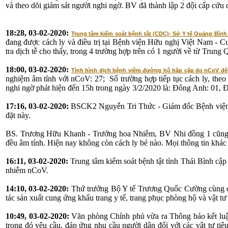
và theo dõi giám sát người nghi ngờ. BV đã thành lập 2 đội cấp cứu 
18:28, 03-02-2020:
Trung tâm kiểm soát bệnh tật (CDC)- Sở Y tế Quảng Bình
đang được cách ly và điều trị tại Bệnh viện Hữu nghị Việt Nam - 
tra dịch tễ cho thấy, trong 4 trường hợp trên có 1 người về từ Trun
18:00, 03-02-2020:
Tình hình dịch bệnh viêm đường hô hấp cấp do nCoV đến
nghiệm âm tính với nCoV: 27; Số trường hợp tiếp tục cách ly, theo d
nghi ngờ phát hiện đến 15h trong ngày 3/2/2020 là: Đông Anh: 01, 
17:16, 03-02-2020:
BSCK2 Nguyễn Tri Thức - Giám đốc Bệnh viện 
đặt này.
BS. Trương Hữu Khanh - Trưởng hoa Nhiễm, BV Nhi đồng 1 cũng cho
đều âm tính. Hiện nay không còn cách ly bé nào. Mọi thông tin khác
16:11, 03-02-2020:
Trung tâm kiểm soát bệnh tật tỉnh Thái Bình cập
nhiễm nCoV.
14:10, 03-02-2020:
Thứ trưởng Bộ Y tế Trương Quốc Cường cùng các 
tác sản xuất cung ứng khẩu trang y tế, trang phục phòng hộ và vật tư
10:49, 03-02-2020:
Văn phòng Chính phủ vừa ra Thông báo kết luậ
trong đó yêu cầu, đáp ứng nhu cầu người dân đối với các vật tư ti