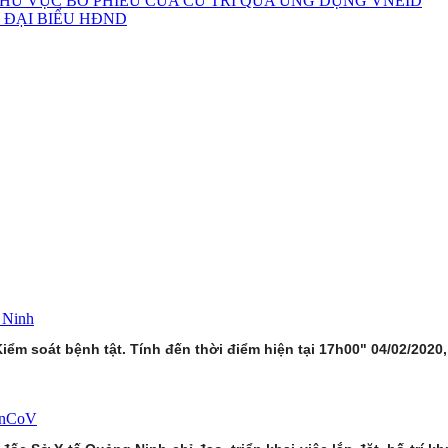
HU VỰC BỎ PHIẾU CỦA CỬ TRI QUA ỨNG DỤNG VNEID
 ĐẠI BIỂU HĐND
 Ninh
iểm soát bệnh tật. Tính đến thời điểm hiện tại 17h00" 04/02/202
ị nCoV