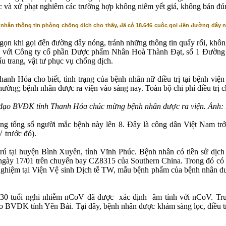
ốc và xử phạt nghiêm các trường hợp không niêm yết giá, không bán đ
 nhận thông tin phòng chống dịch cho thấy, đã có 18.646 cuộc gọi đến đường dây n
gọn khi gọi đến đường dây nóng, tránh những thông tin quấy rối, khôn
 với Công ty cổ phần Dược phẩm Nhân Hoà Thành Đạt, số 1 Đường C
u trang, vật tư phục vụ chống dịch.
 Hóa cho biết, tình trạng của bệnh nhân nữ điều trị tại bệnh viện 
thường; bệnh nhân được ra viện vào sáng nay. Toàn bộ chi phí điều trị
đạo BVĐK tỉnh Thanh Hóa chúc mừng bệnh nhân được ra viện. Ảnh
ng tổng số người mắc bệnh này lên 8. Đây là công dân Việt Nam tr
 trước đó).
 trú tại huyện Bình Xuyên, tỉnh Vĩnh Phúc. Bệnh nhân có tiền sử d
gày 17/01 trên chuyến bay CZ8315 của Southern China. Trong đó có 3 
ghiệm tại Viện Vệ sinh Dịch tễ TW, mẫu bệnh phẩm của bệnh nhân dư
 30 tuổi nghi nhiễm nCoV đã được xác định âm tính với nCoV. Trư
ào BVĐK tỉnh Yên Bái. Tại đây, bệnh nhân được khám sàng lọc, điều trị