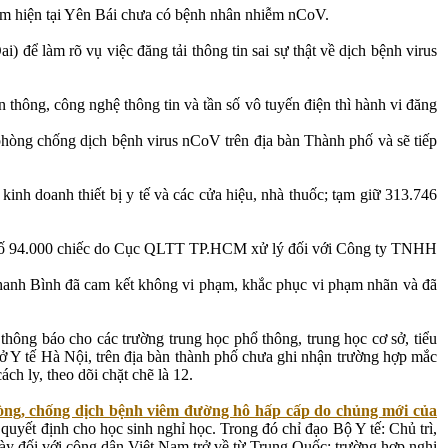
iểm hiện tại Yên Bái chưa có bệnh nhân nhiễm nCoV.
ể làm rõ vụ việc đăng tải thông tin sai sự thật về dịch bệnh virus
hông, công nghệ thông tin và tần số vô tuyến điện thì hành vi đăng
 phòng chống dịch bệnh virus nCoV trên địa bàn Thành phố và sẽ tiếp
kinh doanh thiết bị y tế và các cửa hiệu, nhà thuốc; tạm giữ 313.746
kể số 94.000 chiếc do Cục QLTT TP.HCM xử lý đối với Công ty TNHH
hanh Bình đã cam kết không vi phạm, khắc phục vi phạm nhãn và đã
ông báo cho các trường trung học phổ thông, trung học cơ sở, tiểu
ở Y tế Hà Nội, trên địa bàn thành phố chưa ghi nhận trường hợp mắc
h ly, theo dõi chặt chẽ là 12.
ng, chống dịch bệnh viêm đường hô hấp cấp do chủng mới của
; quyết định cho học sinh nghỉ học. Trong đó chỉ đạo Bộ Y tế: Chủ trì,
gày đối với công dân Việt Nam trở về từ Trung Quốc; trường hợp nghi