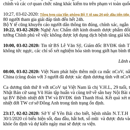
chính và các cơ quan chức năng khác kiểm tra trên phạm vi toàn qu
10:27, 03-02-2020:
Tổng hợp của Văn phòng Bộ Y tế sau 24 giờ đầu tiên tiếp
80 người tham gia giải đáp tính đến hết 24h.
Bộ Y tế cũng khuyến cáo người dân thông tin đúng, chính xác, ngắn 
10:22, 03-02-2020:
Nghệ An: Chấm dứt kinh doanh dược phẩm đối
tướng Chính phủ về việc không được lợi dụng dịch bệnh tăng giá khẩ
10:00, 03-02-2020:
Tin từ BS Lê Văn Sỹ, Giám đốc BVĐK tỉnh Thanh
không tức ngực, các chỉ số xét nghiệm hóa sinh trong giới hạn bình 
Lãnh 
08:00, 03-02-2020:
Việt Nam phát hiện thêm một ca mắc nCoV, nâ
China (cùng đoàn với 3 người đã được xác định dương tính với nCoV
Ca dương tính thứ 8 với nCoV tại Việt Nam là chị V.H.L, 29 tuổi,
Nhật Bản cử sang Vũ Hán tập huấn và cùng trở về sân bay Nội Bài n
tại BV Bệnh nhiệt đới TW và BVĐK tỉnh Thanh Hoá. Kết quả xét n
nhiệt đới TW cơ sở Đông Anh trong tình trạng ổn định.
23:17, 02-02-2020:
Sở Y tế Yên Bái cho biết, bệnh nhân N.T.T.H
30/1/2020 có biểu hiện sốt, đau đầu, hắt hơi, sổ mũi và được đưa v
khỏe ổn định và dự kiến ngày mai sẽ được ra viện.