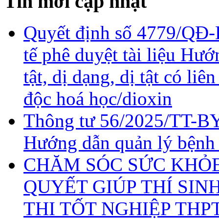
Tin mới cập nhật
Quyết định số 4779/QĐ-
tế phê duyệt tài liệu Hư
tật, dị dạng, dị tật có li
độc hoá học/dioxin
Thông tư 56/2025/TT-BY
Hướng dẫn quản lý bệnh
CHĂM SÓC SỨC KHỎE 
QUYẾT GIÚP THÍ SIN
THI TỐT NGHIỆP THP