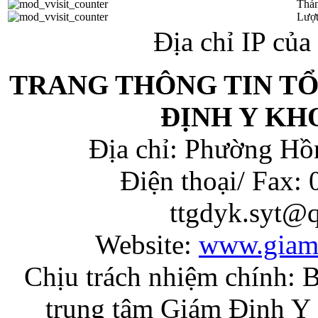
Thán
Lượt
Địa chỉ IP củ
TRANG THÔNG TIN T
ĐỊNH Y KH
Địa chỉ: Phường Hồ
Điện thoại/ Fax:
ttgdyk.syt@
Website:
www.giam
Chịu trách nhiệm chính: 
trung tâm Giám Định Y 