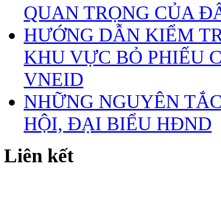
QUAN TRỌNG CỦA Đ
HƯỚNG DẪN KIỂM TR
KHU VỰC BỎ PHIẾU 
VNEID
NHỮNG NGUYÊN TẮC 
HỘI, ĐẠI BIỂU HĐND
Liên kết