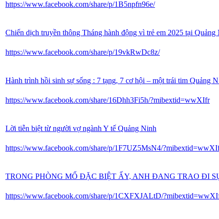
https://www.facebook.com/share/p/1B5npfn96e/
Chiến dịch truyền thông Tháng hành động vì trẻ em 2025 tại Quảng
https://www.facebook.com/share/p/19vkRwDc8z/
Hành trình hồi sinh sự sống : 7 tạng, 7 cơ hội – một trái tim Quảng N
https://www.facebook.com/share/16Dhh3Fi5h/?mibextid=wwXIfr
Lời tiễn biệt từ người vợ ngành Y tế Quảng Ninh
https://www.facebook.com/share/p/1F7UZ5MsN4/?mibextid=wwXIf
TRONG PHÒNG MỔ ĐẶC BIỆT ẤY, ANH ĐANG TRAO ĐI S
https://www.facebook.com/share/p/1CXFXJALtD/?mibextid=wwXI