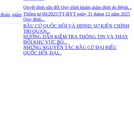
Quyết định sửa đổi Quy trình khám giám định do Bệnh...
Thông tư 60/2025/TT-BYT ngày 31 tháng 12 năm 2025
Quy định...
BẦU CỬ QUỐC HỘI VÀ HĐND: SỰ KIỆN CHÍNH
TRỊ QUAN...
HƯỚNG DẪN KIỂM TRA THÔNG TIN VÀ THAY
ĐỔI KHU VỰC BỎ...
NHỮNG NGUYÊN TẮC BẦU CỬ ĐẠI BIỂU
QUỐC HỘI, ĐẠI...