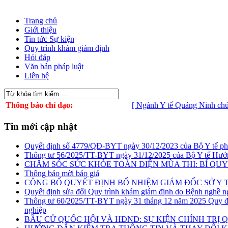
Trang chủ
Giới thiệu
Tin tức Sự kiện
Quy trình khám giám định
Hỏi đáp
Văn bản pháp luật
Liên hệ
Thông báo chỉ đạo:
[ Ngành Y tế Quảng Ninh chủ động ứn
Tin mới cập nhật
Quyết định số 4779/QĐ-BYT ngày 30/12/2023 của Bộ Y tế phê du
Thông tư 56/2025/TT-BYT ngày 31/12/2025 của Bộ Y tế Hướn
CHĂM SÓC SỨC KHỎE TOÀN DIỆN MÙA THI: BÍ QUYẾ
Thông báo mời báo giá
CÔNG BỐ QUYẾT ĐỊNH BỔ NHIỆM GIÁM ĐỐC SỞ Y 
Quyết định sửa đổi Quy trình khám giám định do Bệnh nghề n
Thông tư 60/2025/TT-BYT ngày 31 tháng 12 năm 2025 Quy địn
nghiệp
BẦU CỬ QUỐC HỘI VÀ HĐND: SỰ KIỆN CHÍNH TRỊ