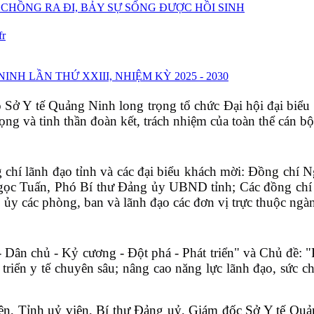
 CHỒNG RA ĐI, BẢY SỰ SỐNG ĐƯỢC HỒI SINH
fr
NH LẦN THỨ XXIII, NHIỆM KỲ 2025 - 2030
Sở Y tế Quảng Ninh long trọng tổ chức Đại hội đại biểu
ọng và tinh thần đoàn kết, trách nhiệm của toàn thể cán b
ng chí lãnh đạo tỉnh và các đại biểu khách mời: Đồng ch
c Tuấn, Phó Bí thư Đảng ủy UBND tỉnh; Các đồng chí t
p ủy các phòng, ban và lãnh đạo các đơn vị trực thuộc ng
 Dân chủ - Kỷ cương - Đột phá - Phát triển" và Chủ đề: "
 triển y tế chuyên sâu; nâng cao năng lực lãnh đạo, sức 
ện, Tỉnh uỷ viên, Bí thư Đảng uỷ, Giám đốc Sở Y tế Quả