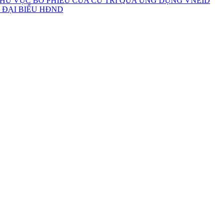
HU VỰC BỎ PHIẾU CỦA CỬ TRI QUA ỨNG DỤNG VNEID
 ĐẠI BIỂU HĐND