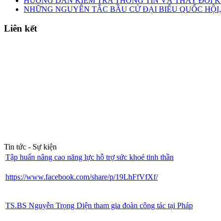
HƯỚNG DẪN KIỂM TRA THÔNG TIN VÀ THAY ĐỔI K
NHỮNG NGUYÊN TẮC BẦU CỬ ĐẠI BIỂU QUỐC HỘI,
Liên kết
Tin tức - Sự kiện
Tập huấn nâng cao năng lực hỗ trợ sức khoẻ tinh thần
https://www.facebook.com/share/p/19LhFfVfXf/
TS.BS Nguyễn Trọng Diện tham gia đoàn công tác tại Pháp