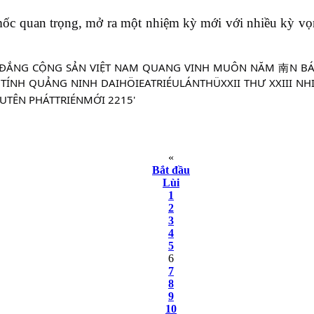
mốc quan trọng, mở ra một nhiệm kỳ mới với nhiều kỳ vọn
«
Bắt đầu
Lùi
1
2
3
4
5
6
7
8
9
10