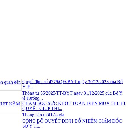
Quyết định số 4779/QĐ-BYT ngày 30/12/2023 của Bộ
Y tế...
Thông tư 56/2025/TT-BYT ngày 31/12/2025 của Bộ Y
tế Hướng...
CHĂM SÓC SỨC KHỎE TOÀN DIỆN MÙA THI: BÍ
QUYẾT GIÚP THÍ...
Thông báo mời báo giá
CÔNG BỐ QUYẾT ĐỊNH BỔ NHIỆM GIÁM ĐỐC
SỞ Y TẾ...