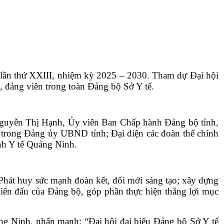
 lần thứ XXIII, nhiệm kỳ 2025 – 2030. Tham dự Đại hội
ộ, đảng viên trong toàn Đảng bộ Sở Y tế.
í Nguyễn Thị Hạnh, Ủy viên Ban Chấp hành Đảng bộ tỉnh,
rong Đảng ủy UBND tỉnh; Đại diện các đoàn thể chính
ành Y tế Quảng Ninh.
Phát huy sức mạnh đoàn kết, đổi mới sáng tạo; xây dựng
chiến đấu của Đảng bộ, góp phần thực hiện thắng lợi mục
ng Ninh, nhấn mạnh: “Đại hội đại biểu Đảng bộ Sở Y tế