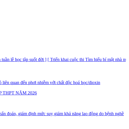
học tập suốt đời ]
[ Triển khai cuộc thi Tìm hiểu bí mật nhà nước ]
[ CV
 liên quan đến phơi nhiễm với chất độc hoá học/dioxin
P THPT NĂM 2026
ẩn đoán, giám định mức suy giảm khả năng lao động do bệnh nghề