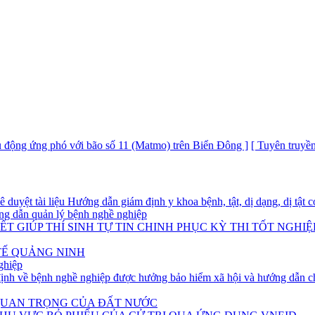
g phó với bão số 11 (Matmo) trên Biển Đông ]
[ Tuyên truyền tuần lễ 
yệt tài liệu Hướng dẫn giám định y khoa bệnh, tật, dị dạng, dị tật có
g dẫn quản lý bệnh nghề nghiệp
T GIÚP THÍ SINH TỰ TIN CHINH PHỤC KỲ THI TỐT NGHIỆ
TẾ QUẢNG NINH
ghiệp
h về bệnh nghề nghiệp được hưởng bảo hiểm xã hội và hướng dẫn ch
 QUAN TRỌNG CỦA ĐẤT NƯỚC