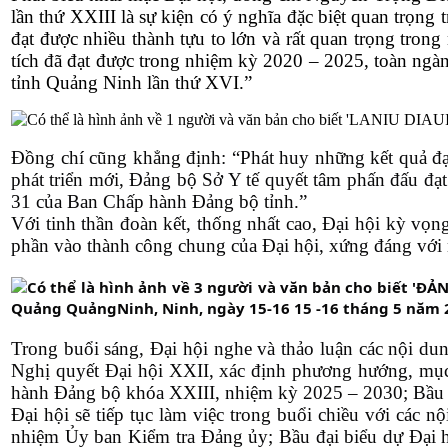
lần thứ XXIII là sự kiện có ý nghĩa đặc biệt quan trọng 
đạt được nhiều thành tựu to lớn và rất quan trọng tron
tích đã đạt được trong nhiệm kỳ 2020 – 2025, toàn ngàn
tỉnh Quảng Ninh lần thứ XVI.”
Đồng chí cũng khẳng định: “Phát huy những kết quả đạt
phát triển mới, Đảng bộ Sở Y tế quyết tâm phấn đấu đạ
31 của Ban Chấp hành Đảng bộ tỉnh.”
Với tinh thần đoàn kết, thống nhất cao, Đại hội kỳ vọn
phần vào thành công chung của Đại hội, xứng đáng với n
Trong buổi sáng, Đại hội nghe và thảo luận các nội du
Nghị quyết Đại hội XXII, xác định phương hướng, mụ
hành Đảng bộ khóa XXIII, nhiệm kỳ 2025 – 2030; Bầu Bí 
Đại hội sẽ tiếp tục làm việc trong buổi chiều với cá
nhiệm Ủy ban Kiểm tra Đảng ủy; Bầu đại biểu dự Đại 