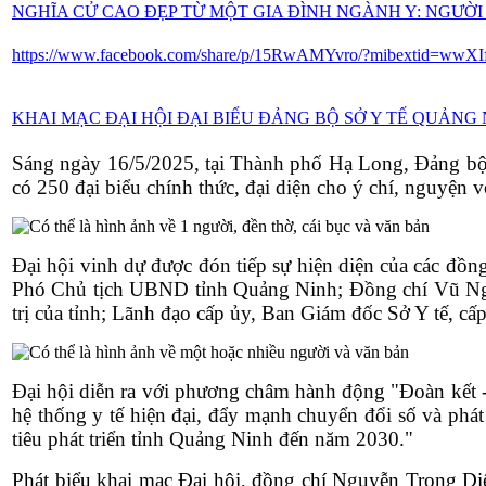
NGHĨA CỬ CAO ĐẸP TỪ MỘT GIA ĐÌNH NGÀNH Y: NGƯỜI
https://www.facebook.com/share/p/15RwAMYvro/?mibextid=wwXI
KHAI MẠC ĐẠI HỘI ĐẠI BIỂU ĐẢNG BỘ SỞ Y TẾ QUẢNG NI
Sáng ngày 16/5/2025, tại Thành phố Hạ Long, Đảng bộ 
có 250 đại biểu chính thức, đại diện cho ý chí, nguyện v
Đại hội vinh dự được đón tiếp sự hiện diện của các đồ
Phó Chủ tịch UBND tỉnh Quảng Ninh; Đồng chí Vũ Ngọ
trị của tỉnh; Lãnh đạo cấp ủy, Ban Giám đốc Sở Y tế, cấ
Đại hội diễn ra với phương châm hành động "Đoàn kết -
hệ thống y tế hiện đại, đẩy mạnh chuyển đổi số và phát
tiêu phát triển tỉnh Quảng Ninh đến năm 2030."
Phát biểu khai mạc Đại hội, đồng chí Nguyễn Trọng Di