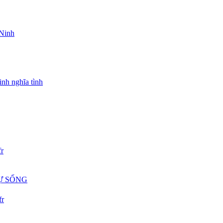
 Ninh
inh nghĩa tình
r
Ự SỐNG
fr