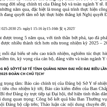
trong đời sống chính trị của Đảng bộ và toàn ngành Y tế. 
g những năm qua, đặc biệt là trong quá trình thực hiện c
h đang quyết tâm nỗ lực thực hiện thắng lợi Nghị quyết 
 được trong 5 năm qua, với tinh thần bứt phá, tạo đà phá
t được nhiều thành tích hơn nữa trong nhiệm kỳ 2025 – 20
g mỗi đại biểu sẽ nêu cao trách nhiệm, nghiêm túc thực h
iềm tin, kỳ vọng của cán bộ, đảng viên và toàn ngành Y t
ng trọng tâm: Báo cáo chính trị của Đảng bộ Sở Y tế nhiệ
c tiêu cho nhiệm kỳ tới; Báo cáo kiểm điểm của Ban C
thư Đảng ủy trực tiếp tại Đại hội, thể hiện tinh thần dân
c nội dung quan trọng: Công bố kết quả bầu Ban Thường 
hội Đảng bộ cấp trên; Thảo luận các nội dung chuyên đ