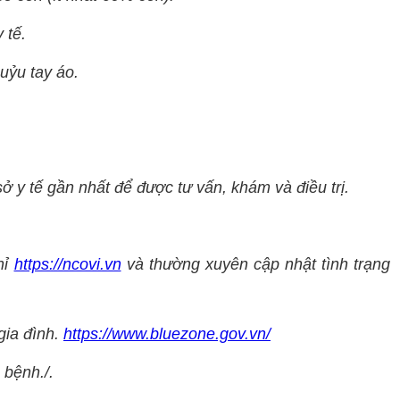
 tế.
uỷu tay áo.
sở y tế gần nhất để được tư vấn, khám và điều trị.
hỉ
https://ncovi.vn
và thường xuyên cập nhật tình trạng
gia đình.
https://www.bluezone.gov.vn/
 bệnh./.