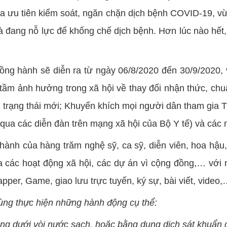
a ưu tiên kiểm soát, ngăn chặn dịch bệnh COVID-19, vừa 
và đang nỗ lực để khống chế dịch bệnh. Hơn lúc nào hết,
đồng hành sẽ diễn ra từ ngày 06/8/2020 đến 30/9/2020,
 tầm ảnh hưởng trong xã hội về thay đổi nhận thức, chuẩ
g trạng thái mới; Khuyến khích mọi người dân tham gia 
 qua các diễn đàn trên mạng xã hội của Bộ Y tế) và các
hành của hàng trăm nghệ sỹ, ca sỹ, diễn viên, hoa hậu
ia các hoạt động xã hội, các dự án vì cộng đồng,… với
pper, Game, giao lưu trực tuyến, ký sự, bài viết, video
cùng thực hiện những hành động cụ thể:
g dưới vòi nước sạch, hoặc bằng dung dịch sát khuẩn c