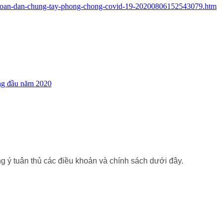
-goi-toan-dan-chung-tay-phong-chong-covid-19-20200806152543079.htm
áng đầu năm 2020
g ý tuân thủ các điều khoản và chính sách dưới đây.