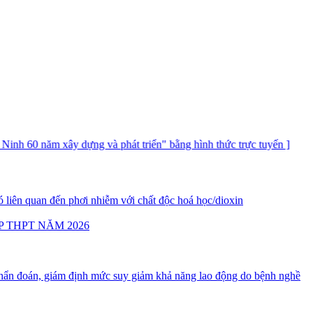
m xây dựng và phát triển" bằng hình thức trực tuyến ]
 liên quan đến phơi nhiễm với chất độc hoá học/dioxin
P THPT NĂM 2026
ẩn đoán, giám định mức suy giảm khả năng lao động do bệnh nghề