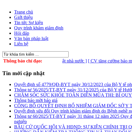
Trang chủ
Giới thiệu
Tin tức Sự kiện
Quy trình khám giám định
Hỏi đáp
Văn bản pháp luật
Liên hệ
 cuộc thi Tìm hiểu bí mật nhà nước ]
Thông báo chỉ đạo:
[ CV tăng cường bảo mật an ninh
Tin mới cập nhật
Quyết định số 4779/QĐ-BYT ngày 30/12/2023 của Bộ Y tế phê du
Thông tư 56/2025/TT-BYT ngày 31/12/2025 của Bộ Y tế Hướn
CHĂM SÓC SỨC KHỎE TOÀN DIỆN MÙA THI: BÍ QUYẾ
Thông báo mời báo giá
CÔNG BỐ QUYẾT ĐỊNH BỔ NHIỆM GIÁM ĐỐC SỞ Y 
Quyết định sửa đổi Quy trình khám giám định do Bệnh nghề n
Thông tư 60/2025/TT-BYT ngày 31 tháng 12 năm 2025 Quy địn
nghiệp
BẦU CỬ QUỐC HỘI VÀ HĐND: SỰ KIỆN CHÍNH TRỊ