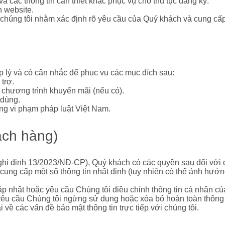
ỉ và các thông tin cần thiết khác phục vụ cho thủ tục đăng ký.
n website.
a chúng tôi nhằm xác định rõ yêu cầu của Quý khách và cung cấp
 lý và có cân nhắc để phục vụ các mục đích sau:
trợ.
 chương trình khuyến mãi (nếu có).
 dùng.
ộng vi phạm pháp luật Việt Nam.
ách hàng)
ghị định 13/2023/NĐ-CP), Quý khách có các quyền sau đối với 
ng cấp một số thông tin nhất định (tuy nhiên có thể ảnh hưởng
ập nhật hoặc yêu cầu Chúng tôi điều chỉnh thông tin cá nhân củ
yêu cầu Chúng tôi ngừng sử dụng hoặc xóa bỏ hoàn toàn thông ti
về các vấn đề bảo mật thông tin trực tiếp với chúng tôi.