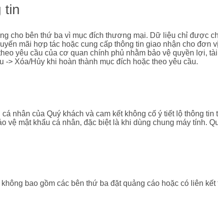
 tin
àng cho bên thứ ba vì mục đích thương mại. Dữ liệu chỉ được ch
uyến mãi hợp tác hoặc cung cấp thông tin giao nhận cho đơn v
ặc theo yêu cầu của cơ quan chính phủ nhằm bảo vệ quyền lợi, t
êu -> Xóa/Hủy khi hoàn thành mục đích hoặc theo yêu cầu.
 cá nhân của Quý khách và cam kết không cố ý tiết lộ thông tin t
 vệ mật khẩu cá nhân, đặc biệt là khi dùng chung máy tính. Qu
ó không bao gồm các bên thứ ba đặt quảng cáo hoặc có liên kết 