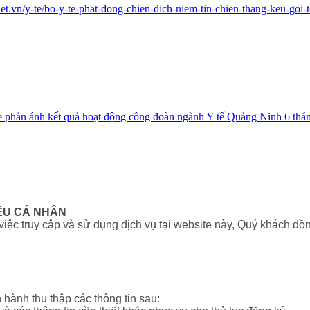
.net.vn/y-te/bo-y-te-phat-dong-chien-dich-niem-tin-chien-thang-keu
e phản ánh kết quả hoạt động công đoàn ngành Y tế Quảng Ninh 6 th
ỆU CÁ NHÂN
c truy cập và sử dụng dịch vụ tại website này, Quý khách đồn
 hành thu thập các thông tin sau: