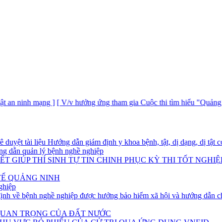
 mạng ]
[ V/v hưởng ứng tham gia Cuộc thi tìm hiểu "Quảng Ninh 60 nă
yệt tài liệu Hướng dẫn giám định y khoa bệnh, tật, dị dạng, dị tật có
g dẫn quản lý bệnh nghề nghiệp
T GIÚP THÍ SINH TỰ TIN CHINH PHỤC KỲ THI TỐT NGHIỆ
TẾ QUẢNG NINH
ghiệp
h về bệnh nghề nghiệp được hưởng bảo hiểm xã hội và hướng dẫn ch
 QUAN TRỌNG CỦA ĐẤT NƯỚC