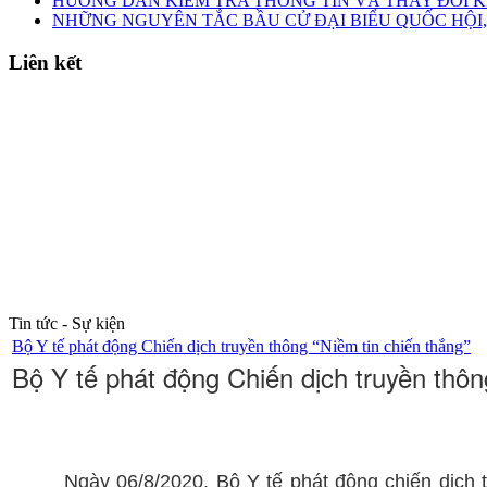
HƯỚNG DẪN KIỂM TRA THÔNG TIN VÀ THAY ĐỔI K
NHỮNG NGUYÊN TẮC BẦU CỬ ĐẠI BIỂU QUỐC HỘI,
Liên kết
Tin tức - Sự kiện
Bộ Y tế phát động Chiến dịch truyền thông “Niềm tin chiến thắng”
Bộ Y tế phát động Chiến dịch truyền thôn
Ngày 06/8/2020, Bộ Y tế phát động chiến dịch 