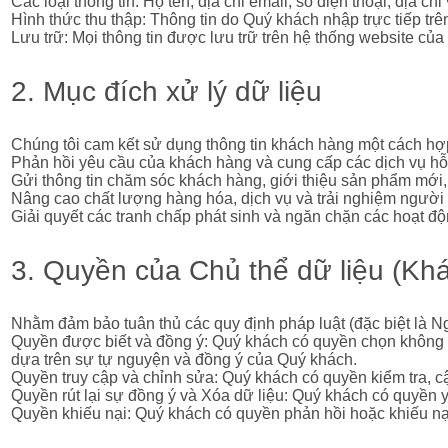
Các loại thông tin: Họ tên, địa chỉ email, số điện thoại, địa ch
Hình thức thu thập: Thông tin do Quý khách nhập trực tiếp trê
Lưu trữ: Mọi thông tin được lưu trữ trên hệ thống website củ
2. Mục đích xử lý dữ liệu
Chúng tôi cam kết sử dụng thông tin khách hàng một cách hợp
Phản hồi yêu cầu của khách hàng và cung cấp các dịch vụ hỗ 
Gửi thông tin chăm sóc khách hàng, giới thiệu sản phẩm mới,
Nâng cao chất lượng hàng hóa, dịch vụ và trải nghiệm người
Giải quyết các tranh chấp phát sinh và ngăn chặn các hoạt đ
3. Quyền của Chủ thể dữ liệu (Kh
Nhằm đảm bảo tuân thủ các quy định pháp luật (đặc biệt là N
Quyền được biết và đồng ý: Quý khách có quyền chọn không cu
dựa trên sự tự nguyện và đồng ý của Quý khách.
Quyền truy cập và chỉnh sửa: Quý khách có quyền kiểm tra, c
Quyền rút lại sự đồng ý và Xóa dữ liệu: Quý khách có quyền 
Quyền khiếu nại: Quý khách có quyền phản hồi hoặc khiếu nại 