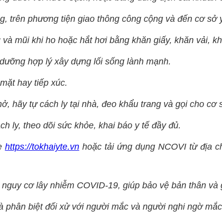
g, trên phương tiện giao thông công cộng và đến cơ sở y
 và mũi khi ho hoặc hắt hơi bằng khăn giấy, khăn vải, kh
 dưỡng hợp lý xây dựng lối sống lành mạnh.
mặt hay tiếp xúc.
hở, hãy tự cách ly tại nhà, đeo khẩu trang và gọi cho cơ 
h ly, theo dõi sức khỏe, khai báo y tế đầy đủ.
te
https://tokhaiyte.vn
hoặc tải ứng dụng NCOVI từ địa c
 nguy cơ lây nhiễm COVID-19, giúp bảo vệ bản thân và 
và phân biệt đối xử với người mắc và người nghi ngờ mắc