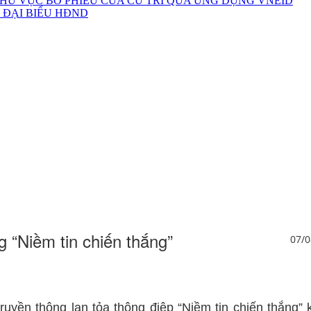
HU VỰC BỎ PHIẾU CỦA CỬ TRI QUA ỨNG DỤNG VNEID
 ĐẠI BIỂU HĐND
g “Niềm tin chiến thắng”
07/0
truyền thông lan tỏa thông điệp “Niềm tin chiến thắn