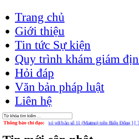
Trang chủ
Giới thiệu
Tin tức Sự kiện
Quy trình khám giám đị
Hỏi đáp
Văn bản pháp luật
Liên hệ
chủ động ứng phó với bão số 11 (Matmo) trên Biển Đông ]
Thông báo chỉ đạo:
[ Tuyên tru