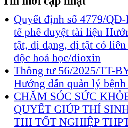
Tin mới cập nhật
Quyết định số 4779/QĐ-
tế phê duyệt tài liệu Hư
tật, dị dạng, dị tật có li
độc hoá học/dioxin
Thông tư 56/2025/TT-BY
Hướng dẫn quản lý bệnh
CHĂM SÓC SỨC KHỎE 
QUYẾT GIÚP THÍ SIN
THI TỐT NGHIỆP THP