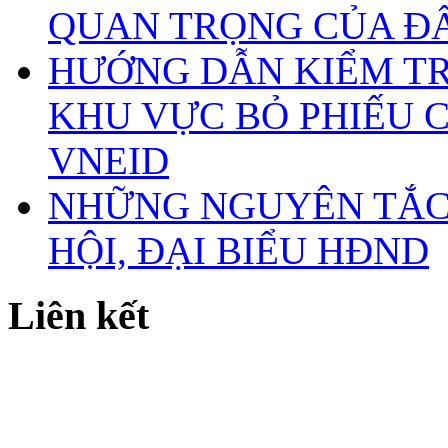
QUAN TRỌNG CỦA Đ
HƯỚNG DẪN KIỂM TR
KHU VỰC BỎ PHIẾU 
VNEID
NHỮNG NGUYÊN TẮC 
HỘI, ĐẠI BIỂU HĐND
Liên kết