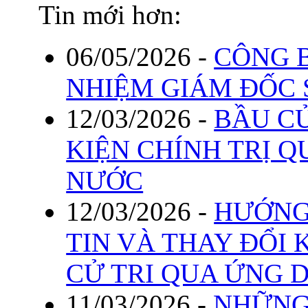
Tin mới hơn:
06/05/2026
-
CÔNG 
NHIỆM GIÁM ĐỐC 
12/03/2026
-
BẦU CỬ
KIỆN CHÍNH TRỊ 
NƯỚC
12/03/2026
-
HƯỚNG
TIN VÀ THAY ĐỔI 
CỬ TRI QUA ỨNG 
11/03/2026
-
NHỮNG