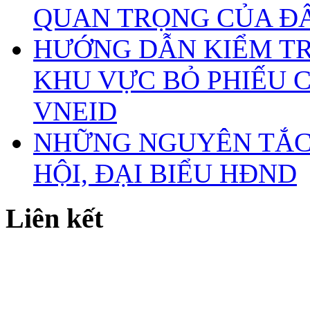
QUAN TRỌNG CỦA Đ
HƯỚNG DẪN KIỂM TR
KHU VỰC BỎ PHIẾU 
VNEID
NHỮNG NGUYÊN TẮC 
HỘI, ĐẠI BIỂU HĐND
Liên kết