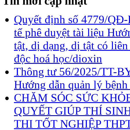
Tin mới cập nhật
Quyết định số 4779/QĐ-
tế phê duyệt tài liệu Hư
tật, dị dạng, dị tật có li
độc hoá học/dioxin
Thông tư 56/2025/TT-BY
Hướng dẫn quản lý bệnh
CHĂM SÓC SỨC KHỎE 
QUYẾT GIÚP THÍ SIN
THI TỐT NGHIỆP THP