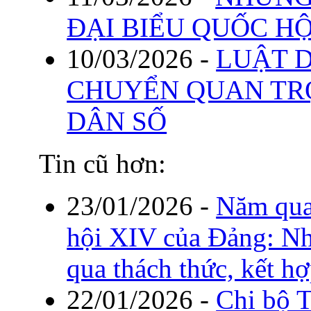
ĐẠI BIỂU QUỐC HỘ
10/03/2026
-
LUẬT D
CHUYỂN QUAN TR
DÂN SỐ
Tin cũ hơn:
23/01/2026
-
Năm quan
hội XIV của Đảng: Nh
qua thách thức, kết h
22/01/2026
-
Chi bộ 