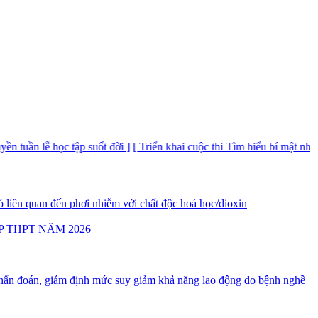
ọc tập suốt đời ]
[ Triển khai cuộc thi Tìm hiểu bí mật nhà nước ]
[ CV 
 liên quan đến phơi nhiễm với chất độc hoá học/dioxin
P THPT NĂM 2026
ẩn đoán, giám định mức suy giảm khả năng lao động do bệnh nghề