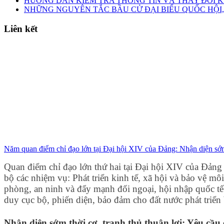
HƯỚNG DẪN KIỂM TRA THÔNG TIN VÀ THAY ĐỔI K
NHỮNG NGUYÊN TẮC BẦU CỬ ĐẠI BIỂU QUỐC HỘI,
Liên kết
Năm quan điểm chỉ đạo lớn tại Đại hội XIV của Đảng: Nhận diện sớm
Quan điểm chỉ đạo lớn thứ hai tại Đại hội XIV của Đảng c
bộ các nhiệm vụ: Phát triển kinh tế, xã hội và bảo vệ mô
phòng, an ninh và đẩy mạnh đối ngoại, hội nhập quốc tế 
duy cục bộ, phiến diện, bảo đảm cho đất nước phát triể
Nhận diện sớm thời cơ, tranh thủ thuận lợi: Yêu cầu 