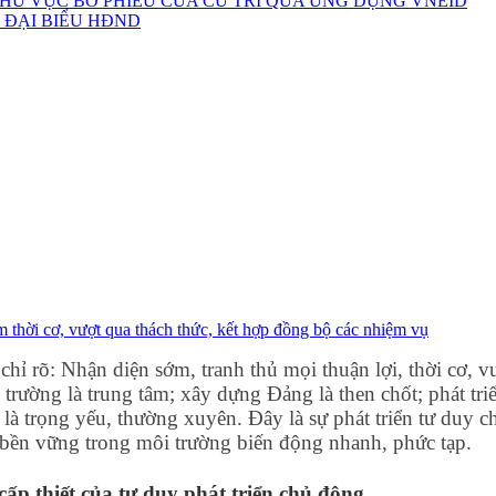
HU VỰC BỎ PHIẾU CỦA CỬ TRI QUA ỨNG DỤNG VNEID
 ĐẠI BIỂU HĐND
 thời cơ, vượt qua thách thức, kết hợp đồng bộ các nhiệm vụ
hỉ rõ: Nhận diện sớm, tranh thủ mọi thuận lợi, thời cơ, v
i trường là trung tâm; xây dựng Đảng là then chốt; phát tr
là trọng yếu, thường xuyên. Đây là sự phát triển tư duy c
n bền vững trong môi trường biến động nhanh, phức tạp.
cấp thiết của tư duy phát triển chủ động