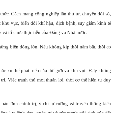
 thức. Cách mạng công nghiệp lần thứ tư, chuyển đổi số,
 khu vực, biến đổi khí hậu, dịch bệnh, suy giảm kinh tế
lý và tổ chức thực tiễn của Đảng và Nhà nước.
 những biến động lớn. Nếu không kịp thời nắm bắt, thời cơ
hắc xu thế phát triển của thế giới và khu vực. Đây không
ị. Việc tranh thủ mọi thuận lợi, thời cơ thể hiện tư duy
ản lĩnh chính trị, ý chí tự cường và truyền thống kiên
ăng lực lãnh đạo, quản trị và sức mạnh nội sinh của đất