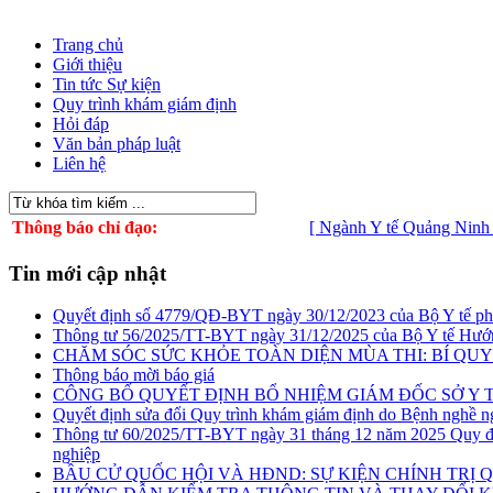
Trang chủ
Giới thiệu
Tin tức Sự kiện
Quy trình khám giám định
Hỏi đáp
Văn bản pháp luật
Liên hệ
Thông báo chỉ đạo:
[ Ngành Y tế Quảng Ninh chủ động ứng
Tin mới cập nhật
Quyết định số 4779/QĐ-BYT ngày 30/12/2023 của Bộ Y tế phê du
Thông tư 56/2025/TT-BYT ngày 31/12/2025 của Bộ Y tế Hướn
CHĂM SÓC SỨC KHỎE TOÀN DIỆN MÙA THI: BÍ QUYẾ
Thông báo mời báo giá
CÔNG BỐ QUYẾT ĐỊNH BỔ NHIỆM GIÁM ĐỐC SỞ Y 
Quyết định sửa đổi Quy trình khám giám định do Bệnh nghề n
Thông tư 60/2025/TT-BYT ngày 31 tháng 12 năm 2025 Quy địn
nghiệp
BẦU CỬ QUỐC HỘI VÀ HĐND: SỰ KIỆN CHÍNH TRỊ