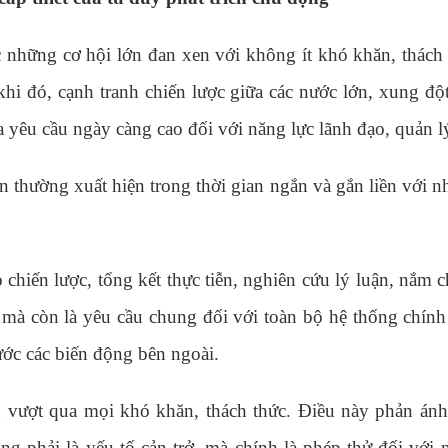
 những cơ hội lớn đan xen với không ít khó khăn, thách
hi đó, cạnh tranh chiến lược giữa các nước lớn, xung đột
ra yêu cầu ngày càng cao đối với năng lực lãnh đạo, quản 
iển thường xuất hiện trong thời gian ngắn và gắn liền với
chiến lược, tổng kết thực tiễn, nghiên cứu lý luận, nắm c
mà còn là yêu cầu chung đối với toàn bộ hệ thống chính tr
ước các biến động bên ngoài.
vượt qua mọi khó khăn, thách thức. Điều này phản ánh b
 phải là yếu tố cản trở, mà chính là phép thử đối với n