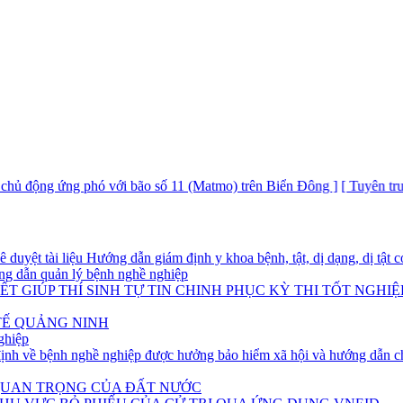
 phó với bão số 11 (Matmo) trên Biển Đông ]
[ Tuyên truyền tuần lễ h
yệt tài liệu Hướng dẫn giám định y khoa bệnh, tật, dị dạng, dị tật có
g dẫn quản lý bệnh nghề nghiệp
T GIÚP THÍ SINH TỰ TIN CHINH PHỤC KỲ THI TỐT NGHIỆ
TẾ QUẢNG NINH
ghiệp
h về bệnh nghề nghiệp được hưởng bảo hiểm xã hội và hướng dẫn ch
 QUAN TRỌNG CỦA ĐẤT NƯỚC