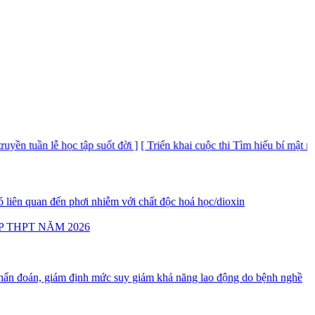
 tuần lễ học tập suốt đời ]
[ Triển khai cuộc thi Tìm hiểu bí mật nhà nư
 liên quan đến phơi nhiễm với chất độc hoá học/dioxin
P THPT NĂM 2026
ẩn đoán, giám định mức suy giảm khả năng lao động do bệnh nghề