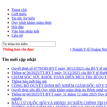
Trang chủ
Giới thiệu
Tin tức Sự kiện
Quy trình khám giám định
Hỏi đáp
Văn bản pháp luật
Liên hệ
Thông báo chỉ đạo:
[ Ngành Y tế Quảng Ninh ch
Tin mới cập nhật
Quyết định số 4779/QĐ-BYT ngày 30/12/2023 của Bộ Y tế phê du
Thông tư 56/2025/TT-BYT ngày 31/12/2025 của Bộ Y tế Hướn
CHĂM SÓC SỨC KHỎE TOÀN DIỆN MÙA THI: BÍ QUYẾ
Thông báo mời báo giá
CÔNG BỐ QUYẾT ĐỊNH BỔ NHIỆM GIÁM ĐỐC SỞ Y 
Quyết định sửa đổi Quy trình khám giám định do Bệnh nghề n
Thông tư 60/2025/TT-BYT ngày 31 tháng 12 năm 2025 Quy địn
nghiệp
BẦU CỬ QUỐC HỘI VÀ HĐND: SỰ KIỆN CHÍNH TRỊ