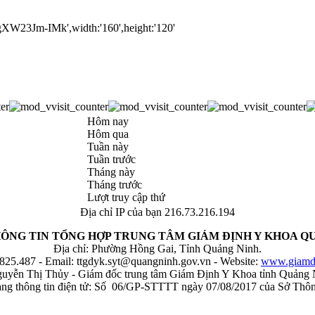
Hôm nay
Hôm qua
Tuần này
Tuần trước
Tháng này
Tháng trước
Lượt truy cập thứ
Địa chỉ IP của bạn 216.73.216.194
ÔNG TIN TỔNG HỢP TRUNG TÂM GIÁM ĐỊNH Y KHOA Q
Địa chỉ: Phường Hồng Gai, Tỉnh Quảng Ninh.
3825.487 - Email:
ttgdyk.syt@quangninh.gov.vn
- Website:
www.giamdi
guyễn Thị Thủy - Giám đốc trung tâm Giám Định Y Khoa tỉnh Quảng 
trang thông tin điện tử: Số 06/GP-STTTT ngày 07/08/2017 của Sở Thôn