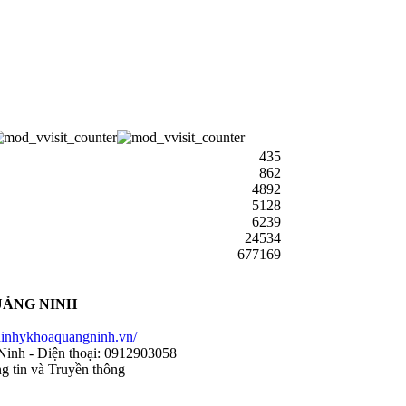
435
862
4892
5128
6239
24534
677169
UẢNG NINH
nhykhoaquangninh.vn/
Ninh - Điện thoại: 0912903058
g tin và Truyền thông