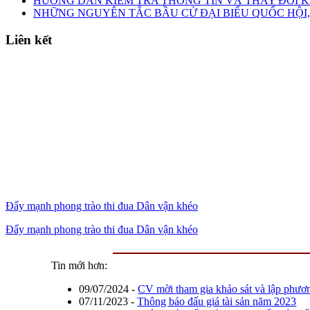
HƯỚNG DẪN KIỂM TRA THÔNG TIN VÀ THAY ĐỔI K
NHỮNG NGUYÊN TẮC BẦU CỬ ĐẠI BIỂU QUỐC HỘI,
Liên kết
Đẩy mạnh phong trào thi đua Dân vận khéo
Đẩy mạnh phong trào thi đua Dân vận khéo
Tin mới hơn:
09/07/2024
-
CV mời tham gia khảo sát và lập phươ
07/11/2023
-
Thông báo đấu giá tài sản năm 2023