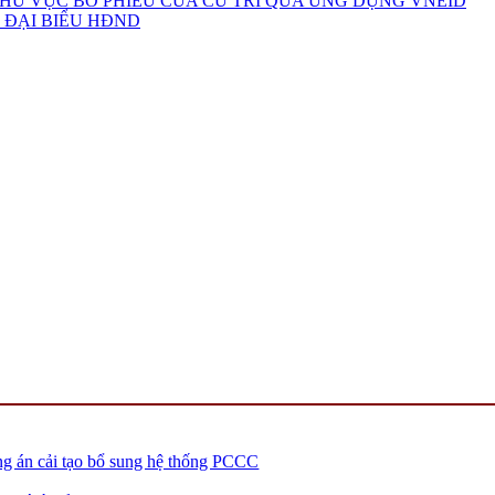
HU VỰC BỎ PHIẾU CỦA CỬ TRI QUA ỨNG DỤNG VNEID
 ĐẠI BIỂU HĐND
ng án cải tạo bổ sung hệ thống PCCC