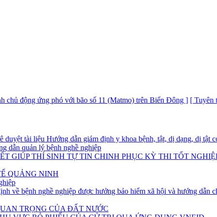
ủ động ứng phó với bão số 11 (Matmo) trên Biển Đông ]
[ Tuyên truyền
yệt tài liệu Hướng dẫn giám định y khoa bệnh, tật, dị dạng, dị tật có
g dẫn quản lý bệnh nghề nghiệp
T GIÚP THÍ SINH TỰ TIN CHINH PHỤC KỲ THI TỐT NGHIỆ
TẾ QUẢNG NINH
ghiệp
h về bệnh nghề nghiệp được hưởng bảo hiểm xã hội và hướng dẫn ch
 QUAN TRỌNG CỦA ĐẤT NƯỚC