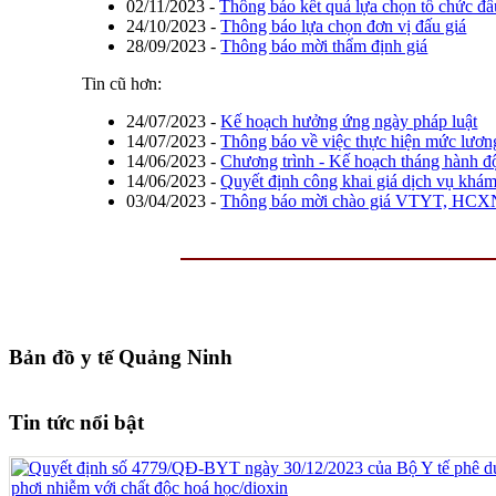
02/11/2023
-
Thông báo kết quả lựa chọn tổ chức đấu
24/10/2023
-
Thông báo lựa chọn đơn vị đấu giá
28/09/2023
-
Thông báo mời thẩm định giá
Tin cũ hơn:
24/07/2023
-
Kế hoạch hưởng ứng ngày pháp luật
14/07/2023
-
Thông báo về việc thực hiện mức lươn
14/06/2023
-
Chương trình - Kế hoạch tháng hành đ
14/06/2023
-
Quyết định công khai giá dịch vụ k
03/04/2023
-
Thông báo mời chào giá VTYT, HCXN
Bản đồ y tế Quảng Ninh
Tin tức nổi bật