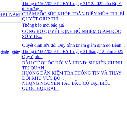
Thông tư 56/2025/TT-BYT ngày 31/12/2025 của Bộ Y
tế Hướng...
CHĂM SÓC SỨC KHỎE TOÀN DIỆN MÙA THI: BÍ
QUYẾT GIÚP THÍ...
Thông báo mời báo giá
CÔNG BỐ QUYẾT ĐỊNH BỔ NHIỆM GIÁM ĐỐC
SỞ Y TẾ...
Quyết định sửa đổi Quy trình khám giám định do Bệnh...
Thông tư 60/2025/TT-BYT ngày 31 tháng 12 năm 2025
Quy định...
BẦU CỬ QUỐC HỘI VÀ HĐND: SỰ KIỆN CHÍNH
TRỊ QUAN...
HƯỚNG DẪN KIỂM TRA THÔNG TIN VÀ THAY
ĐỔI KHU VỰC BỎ...
NHỮNG NGUYÊN TẮC BẦU CỬ ĐẠI BIỂU
QUỐC HỘI, ĐẠI...