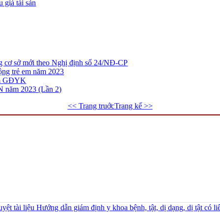
 giá tài sản
g cơ sở mới theo Nghị định số 24/NĐ-CP
ộng trẻ em năm 2023
hám GĐYK
 năm 2023 (Lần 2)
<< Trang truớc
Trang kế >>