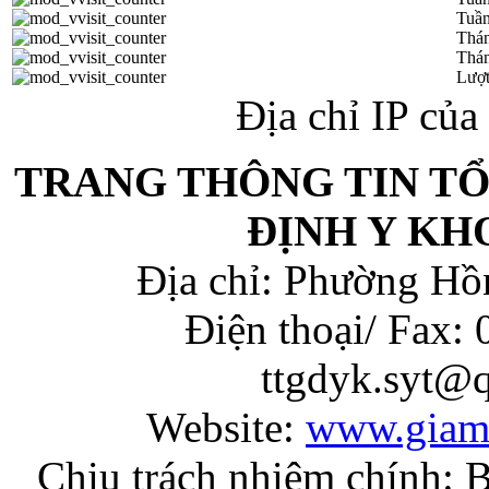
Tuần
Thá
Thán
Lượt
Địa chỉ IP củ
TRANG THÔNG TIN T
ĐỊNH Y KH
Địa chỉ: Phường Hồ
Điện thoại/ Fax:
ttgdyk.syt@
Website:
www.giam
Chịu trách nhiệm chính: 