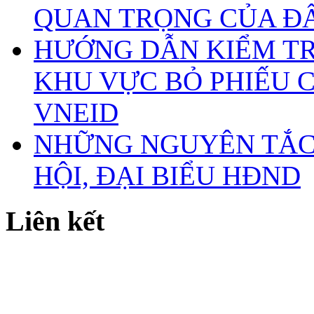
QUAN TRỌNG CỦA Đ
HƯỚNG DẪN KIỂM TR
KHU VỰC BỎ PHIẾU 
VNEID
NHỮNG NGUYÊN TẮC 
HỘI, ĐẠI BIỂU HĐND
Liên kết