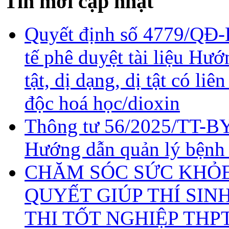
Tin mới cập nhật
Quyết định số 4779/QĐ-
tế phê duyệt tài liệu Hư
tật, dị dạng, dị tật có li
độc hoá học/dioxin
Thông tư 56/2025/TT-BY
Hướng dẫn quản lý bệnh
CHĂM SÓC SỨC KHỎE 
QUYẾT GIÚP THÍ SIN
THI TỐT NGHIỆP THP