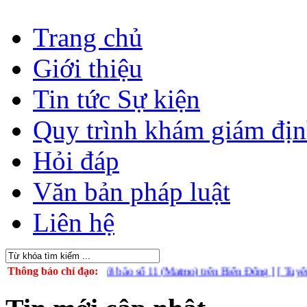
Trang chủ
Giới thiệu
Tin tức Sự kiện
Quy trình khám giám đị
Hỏi đáp
Văn bản pháp luật
Liên hệ
ộng ứng phó với bão số 11 (Matmo) trên Biển Đông ]
Thông báo chỉ đạo:
[ Tuyên truyền t