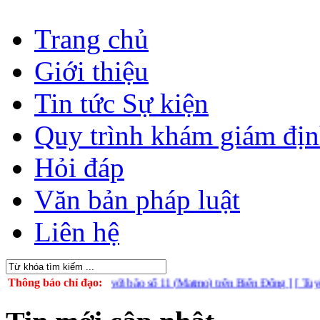
Trang chủ
Giới thiệu
Tin tức Sự kiện
Quy trình khám giám đị
Hỏi đáp
Văn bản pháp luật
Liên hệ
động ứng phó với bão số 11 (Matmo) trên Biển Đông ]
Thông báo chỉ đạo:
[ Tuyên truyền t