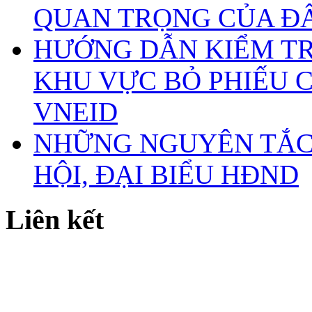
QUAN TRỌNG CỦA Đ
HƯỚNG DẪN KIỂM TR
KHU VỰC BỎ PHIẾU 
VNEID
NHỮNG NGUYÊN TẮC 
HỘI, ĐẠI BIỂU HĐND
Liên kết