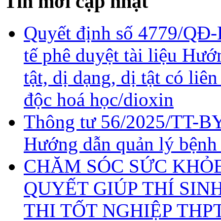
Tin mới cập nhật
Quyết định số 4779/QĐ-
tế phê duyệt tài liệu Hư
tật, dị dạng, dị tật có li
độc hoá học/dioxin
Thông tư 56/2025/TT-BY
Hướng dẫn quản lý bệnh
CHĂM SÓC SỨC KHỎE 
QUYẾT GIÚP THÍ SIN
THI TỐT NGHIỆP THP