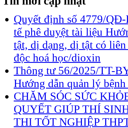
Tin mới cập nhật
Quyết định số 4779/QĐ-
tế phê duyệt tài liệu Hư
tật, dị dạng, dị tật có li
độc hoá học/dioxin
Thông tư 56/2025/TT-BY
Hướng dẫn quản lý bệnh
CHĂM SÓC SỨC KHỎE 
QUYẾT GIÚP THÍ SIN
THI TỐT NGHIỆP THP