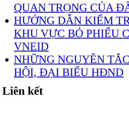
QUAN TRỌNG CỦA Đ
HƯỚNG DẪN KIỂM TR
KHU VỰC BỎ PHIẾU 
VNEID
NHỮNG NGUYÊN TẮC 
HỘI, ĐẠI BIỂU HĐND
Liên kết