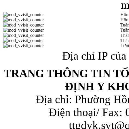
Hôm
Hôm
Tuần
Tuần
Thá
Thán
Lượt
Địa chỉ IP củ
TRANG THÔNG TIN T
ĐỊNH Y KH
Địa chỉ: Phường Hồ
Điện thoại/ Fax:
ttgdyk.syt@