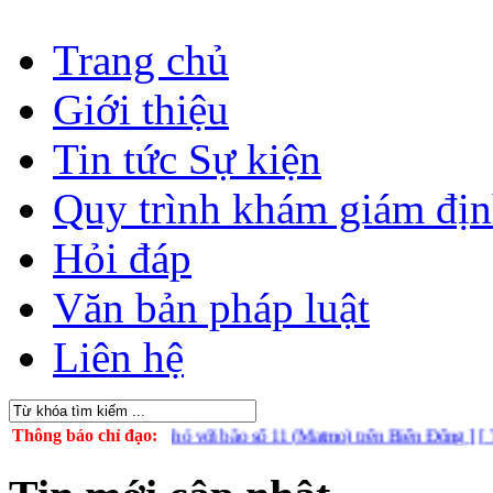
Trang chủ
Giới thiệu
Tin tức Sự kiện
Quy trình khám giám đị
Hỏi đáp
Văn bản pháp luật
Liên hệ
chủ động ứng phó với bão số 11 (Matmo) trên Biển Đông ]
Thông báo chỉ đạo:
[ Tuyên tru