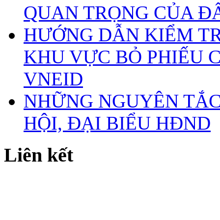
QUAN TRỌNG CỦA Đ
HƯỚNG DẪN KIỂM TR
KHU VỰC BỎ PHIẾU 
VNEID
NHỮNG NGUYÊN TẮC 
HỘI, ĐẠI BIỂU HĐND
Liên kết