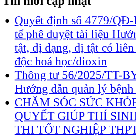
Tin mới cập nhật
Quyết định số 4779/QĐ-
tế phê duyệt tài liệu Hư
tật, dị dạng, dị tật có li
độc hoá học/dioxin
Thông tư 56/2025/TT-BY
Hướng dẫn quản lý bệnh
CHĂM SÓC SỨC KHỎE 
QUYẾT GIÚP THÍ SIN
THI TỐT NGHIỆP THP