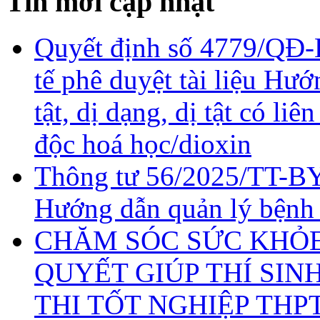
Tin mới cập nhật
Quyết định số 4779/QĐ-
tế phê duyệt tài liệu Hư
tật, dị dạng, dị tật có li
độc hoá học/dioxin
Thông tư 56/2025/TT-BY
Hướng dẫn quản lý bệnh
CHĂM SÓC SỨC KHỎE 
QUYẾT GIÚP THÍ SIN
THI TỐT NGHIỆP THP