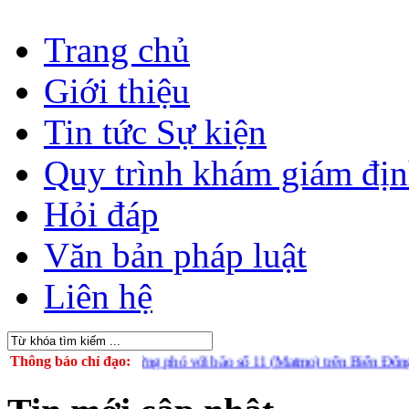
Trang chủ
Giới thiệu
Tin tức Sự kiện
Quy trình khám giám đị
Hỏi đáp
Văn bản pháp luật
Liên hệ
Ninh chủ động ứng phó với bão số 11 (Matmo) trên Biển Đông ]
Thông báo chỉ đạo:
[ Tuy