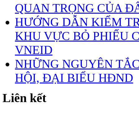
QUAN TRỌNG CỦA Đ
HƯỚNG DẪN KIỂM TR
KHU VỰC BỎ PHIẾU 
VNEID
NHỮNG NGUYÊN TẮC 
HỘI, ĐẠI BIỂU HĐND
Liên kết