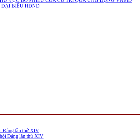
HU VỰC BỎ PHIẾU CỦA CỬ TRI QUA ỨNG DỤNG VNEID
 ĐẠI BIỂU HĐND
ội Đảng lần thứ XIV
 hội Đảng lần thứ XIV