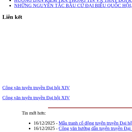
HƯỚNG DẪN KIỂM TRA THÔNG TIN VÀ THAY ĐỔI K
NHỮNG NGUYÊN TẮC BẦU CỬ ĐẠI BIỂU QUỐC HỘI,
Liên kết
Công văn tuyên truyền Đại hội XIV
Công văn tuyên truyền Đại hội XIV
Tin mới hơn:
16/12/2025
-
Mẫu tranh cổ động tuyên truyền Đại h
16/12/2025
-
Công văn hướng dẫn tuyên truyền Đại