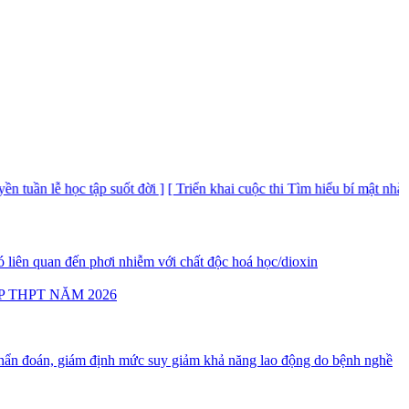
uần lễ học tập suốt đời ]
[ Triển khai cuộc thi Tìm hiểu bí mật nhà nước
 liên quan đến phơi nhiễm với chất độc hoá học/dioxin
P THPT NĂM 2026
ẩn đoán, giám định mức suy giảm khả năng lao động do bệnh nghề