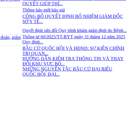
QUYẾT GIÚP THÍ...
Thông báo mời báo giá
CÔNG BỐ QUYẾT ĐỊNH BỔ NHIỆM GIÁM ĐỐC
SỞ Y TẾ...
Quyết định sửa đổi Quy trình khám giám định do Bệnh...
Thông tư 60/2025/TT-BYT ngày 31 tháng 12 năm 2025
Quy định...
BẦU CỬ QUỐC HỘI VÀ HĐND: SỰ KIỆN CHÍNH
TRỊ QUAN...
HƯỚNG DẪN KIỂM TRA THÔNG TIN VÀ THAY
ĐỔI KHU VỰC BỎ...
NHỮNG NGUYÊN TẮC BẦU CỬ ĐẠI BIỂU
QUỐC HỘI, ĐẠI...