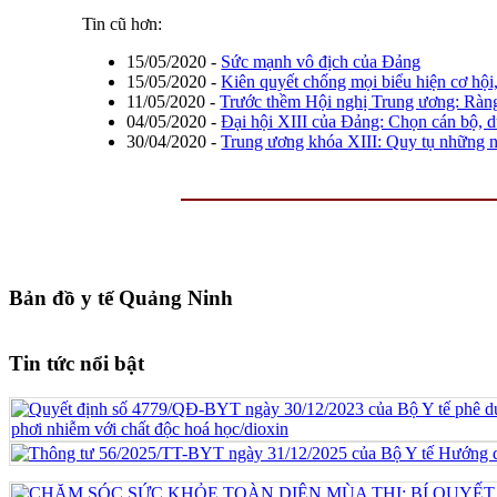
Tin cũ hơn:
15/05/2020
-
Sức mạnh vô địch của Đảng
15/05/2020
-
Kiên quyết chống mọi biểu hiện cơ hội
11/05/2020
-
Trước thềm Hội nghị Trung ương: Ràng
04/05/2020
-
Đại hội XIII của Đảng: Chọn cán bộ, d
30/04/2020
-
Trung ương khóa XIII: Quy tụ những n
Bản đồ y tế Quảng Ninh
Tin tức nổi bật