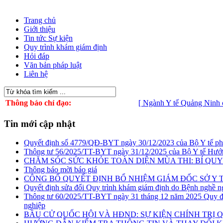
Trang chủ
Giới thiệu
Tin tức Sự kiện
Quy trình khám giám định
Hỏi đáp
Văn bản pháp luật
Liên hệ
Thông báo chỉ đạo:
[ Ngành Y tế Quảng Ninh chủ đ
Tin mới cập nhật
Quyết định số 4779/QĐ-BYT ngày 30/12/2023 của Bộ Y tế phê du
Thông tư 56/2025/TT-BYT ngày 31/12/2025 của Bộ Y tế Hướn
CHĂM SÓC SỨC KHỎE TOÀN DIỆN MÙA THI: BÍ QUYẾ
Thông báo mời báo giá
CÔNG BỐ QUYẾT ĐỊNH BỔ NHIỆM GIÁM ĐỐC SỞ Y 
Quyết định sửa đổi Quy trình khám giám định do Bệnh nghề n
Thông tư 60/2025/TT-BYT ngày 31 tháng 12 năm 2025 Quy địn
nghiệp
BẦU CỬ QUỐC HỘI VÀ HĐND: SỰ KIỆN CHÍNH TRỊ