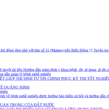
ộng ứng phó với bão số 11 (Matmo) trên Biển Đông ]
[ Tuyên truyền t
yệt tài liệu Hướng dẫn giám định y khoa bệnh, tật, dị dạng, dị tật có
g dẫn quản lý bệnh nghề nghiệp
T GIÚP THÍ SINH TỰ TIN CHINH PHỤC KỲ THI TỐT NGHIỆ
TẾ QUẢNG NINH
ghiệp
h về bệnh nghề nghiệp được hưởng bảo hiểm xã hội và hướng dẫn ch
 QUAN TRỌNG CỦA ĐẤT NƯỚC