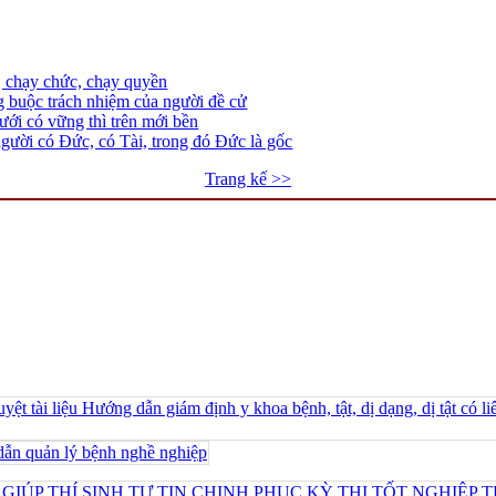
, chạy chức, chạy quyền
 buộc trách nhiệm của người đề cử
ưới có vững thì trên mới bền
gười có Đức, có Tài, trong đó Đức là gốc
Trang kế >>